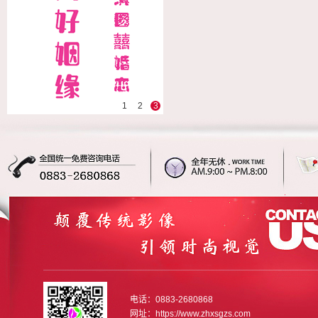
1
2
3
电话：0883-2680868
网址：https://www.zhxsgzs.com