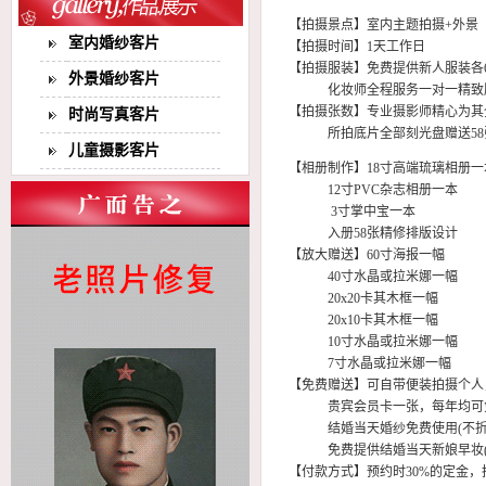
【拍摄景点】室内主题拍摄+外景
室内婚纱客片
【拍摄时间】1天工作日
【拍摄服装】免费提供新人服装各
外景婚纱客片
化妆师全程服务一对一精致
【拍摄张数】专业摄影师精心为其
时尚写真客片
所拍底片全部刻光盘赠送58张
儿童摄影客片
【相册制作】18寸高端琉璃相册一
12寸PVC杂志相册一本
3寸掌中宝一本
入册58张精修排版设计
【放大赠送】60寸海报一幅
40寸水晶或拉米娜一幅
20x20卡其木框一幅
20x10卡其木框一幅
10寸水晶或拉米娜一幅
7寸水晶或拉米娜一幅
【免费赠送】可自带便装拍摄个人
贵宾会员卡一张，每年均可免
结婚当天婚纱免费使用(不折
免费提供结婚当天新娘早妆(
【付款方式】预约时30%的定金