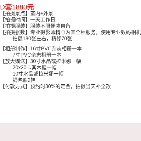
D套1880元
【拍摄景点】室内+外景
【拍摄时间】一天工作日
【拍摄服装】服装不限便装自备
【拍摄张数】专业摄影师精心为其全程服务，使用专业数码相机
拍
摄180张左右，精修70张
【相册制作】16寸PVC杂志相册一本
7寸PVC杂志相册一本
【放大赠送】30寸水晶或拉米娜一幅
20x20卡其木框一幅
10寸水晶或拉米娜一幅
钱包照2幅
【付款方式】预约时30%的定金，拍摄当天补全款