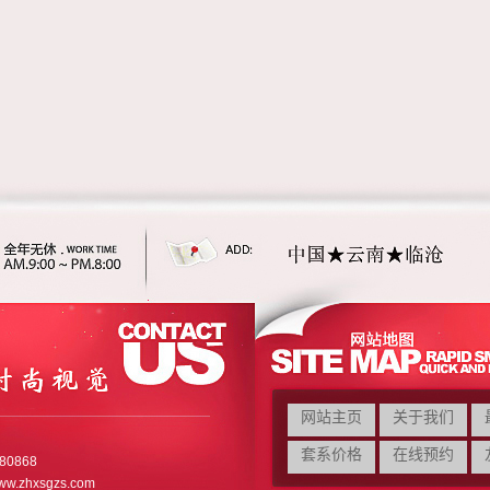
网站主页
关于我们
套系价格
在线预约
80868
ww.zhxsgzs.com