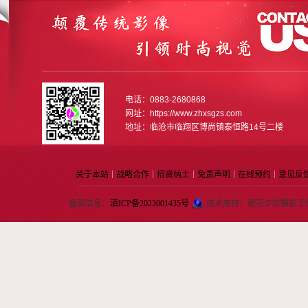
电话：0883-2680868
网址：https://www.zhxsgzs.com
地址：临沧市临翔区博尚镇泰恒路14号二楼
关于本站
战略合作
招贤纳士
免责声明
在线预约
意见反
｜
｜
｜
｜
｜
备案信息：
滇ICP备2023001435号
技术支持：朝花夕拾摄影工